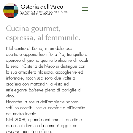
Osteria dell'Arco
CUCINA E VINI DI QUALITÀ AL
FEMMINILE, A ROMA
Cucina gourmet,
espressa, al femminile.
Nel centro di Roma, in un delizioso
quartiere appena fuori Porta Pia, tranquillo e
operoso di giorno quanto brulicante di locali
la sera, l’Osteria dell’Arco si distingue con
la sua atmosfera rilassata, accogliente ed
informale, racchiuso sotto due volte a
crociera con mattoncini a vista ed
un’elegante
boiserie
piena di bottiglie di
vino.
Finanche la scelta dell'ambiente sonoro
soffuso contribuisce al comfort e all'identità
del nostro locale.
Nel 2008, quando aprimmo, il quartiere
era assai diverso da come è oggi: per
appeal
, qualità e offerta.