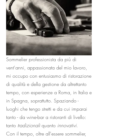
Sommelier professionista da più di
vent'anni, appassionata del mio lavoro,
mi occupo con entusiasmo di ristorazione
di qualità e della gestione da altrettanto
tempo, con esperienze a Roma, in Italia e
in Spagna, soprattutto. Spaziando -
luoghi che tengo stretti e da cui imparai
tanto - da wine-bar a ristoranti di livello:
tanto
tradizionali
quanto
innovativi
.
Con il tempo, oltre all'essere sommelier,