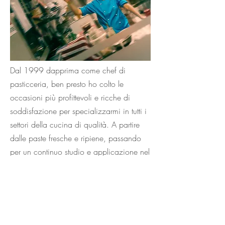
Dal 1999 dapprima come chef di
pasticceria, ben presto ho colto le
occasioni più profittevoli e ricche di
soddisfazione per specializzarmi in tutti i
settori della cucina di qualità. A partire
dalle paste fresche e ripiene, passando
per un continuo studio e applicazione nel
campo della cucina classica, in quella
internazionale e - soprattutto - nella ricerca
ed esecuzione sul campo delle ricette
delle grandi tradizioni regionali Italiane.
Questo percorso mi ha portato a