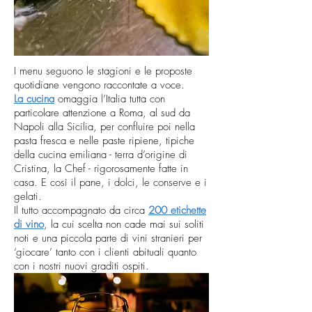
I menu seguono le stagioni e le proposte
quotidiane vengono raccontate a voce.
La cucina
omaggia l’Italia tutta con
particolare attenzione a Roma, al sud da
Napoli alla Sicilia, per confluire poi nella
pasta fresca e nelle paste ripiene, tipiche
della cucina emiliana - terra d’origine di
Cristina, la Chef - rigorosamente fatte in
casa. E così il pane, i dolci, le conserve e i
gelati.
Il tutto accompagnato da circa
200 etichette
di vino
, la cui scelta non cade mai sui soliti
noti e una piccola parte di vini stranieri per
‘giocare’ tanto con i clienti abituali quanto
con i nostri nuovi graditi ospiti.